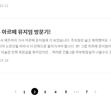
철, 거리에서 사람들을 관찰하며 그들이 어떤 삶을 사는지 어디로 향하는지, 어
10.12
심을 끌기에 충분하다.' 이 챕터에 들어와서는 마음이 아렸습니다. 지금의 대한민
 점점 재미가 없어지고 있음을..
 아르떼 뮤지엄 방문기!
서 제주까지 가서 아르떼 뮤지엄에 가 보았습니다. 주차장은 넓고 쾌적했어요.
 뒤의 노란선을 따라서 더 안쪽으로 들어가셔야 합니다. 짠! 그럼 아르떼 뮤지엄
 미술관 안쪽 화장실을 찾아갔지만... 여러분 건물 2층 외부화장실이 나을수도
요. 관람시간 10:00~20:00 입장마감은 오후7시 라고합니다. 1. Flower
09.18
후보정이있지요! 아름다운 공간들이었습니다. 2. Garden 3. star 시간을 담은 
1
2
3
4
5
···
7