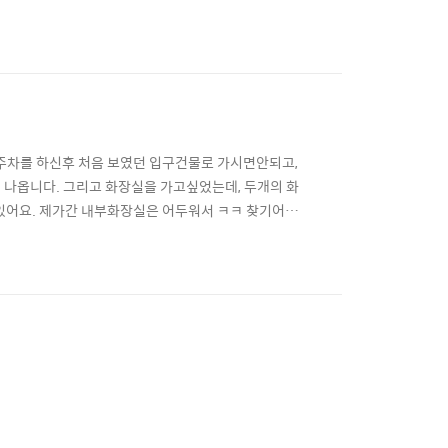
디에서 오는지 추측해보곤 한다. 평범한 사람들은 모두
국은 평범한 일상의 시선을 찍을 수 없습니다. 그래서
 주차를 하신후 처음 보였던 입구건물로 가시면안되고,
이 나옵니다. 그리고 화장실을 가고싶었는데, 두개의 화
 있어요. 제가간 내부화장실은 어두워서 ㅋㅋ 찾기어려
 입구는 어두워서 셔터스피드를 늦춰도 찍기 어려웠지만, 우
빛, 방의걸 4.Beach cloud 정말 아름다웠던 곳인데,