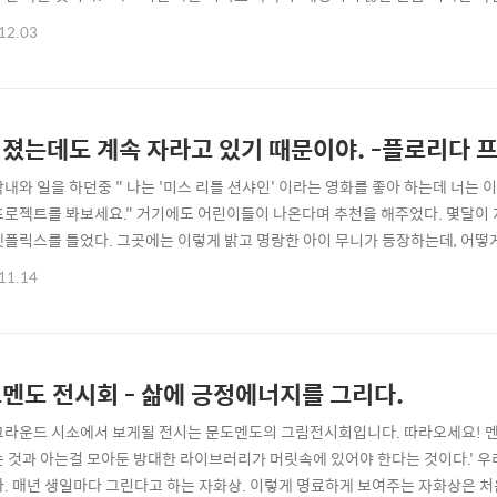
12.03
졌는데도 계속 자라고 있기 때문이야. -플로리다 
막내와 일을 하던중 " 나는 '미스 리틀 션샤인' 이라는 영화를 좋아 하는데 너는 
프로젝트를 봐보세요." 거기에도 어린이들이 나온다며 추천을 해주었다. 몇달이 
넷플릭스를 틀었다. 그곳에는 이렇게 밝고 명랑한 아이 무니가 등장하는데, 어떻
는 이름의 주인공과 천방지축 친구들이 지구상의 가장 마법 같은곳 디즈니랜드가
11.14
다 프로젝트 - 디즈니랜드 건축 사업명임과 동시에 플로리다주의 빈민 거주지 
 으로 구성되어 아이들의 꿈과 ..
멘도 전시회 - 삶에 긍정에너지를 그리다.
그라운드 시소에서 보게될 전시는 문도멘도의 그림전시회입니다. 따라오세요! 멘
는 것과 아는걸 모아둔 방대한 라이브러리가 머릿속에 있어야 한다는 것이다.' 
다. 매년 생일마다 그린다고 하는 자화상. 이렇게 명료하게 보여주는 자화상은 