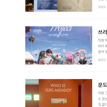
2023.
쓰러
직장 
리다 
앉아 
무니라
2023.
플로리
노란색
문도
이번 
수 있
것 같