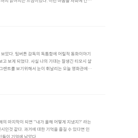
속까지 맑아지는 느낌이었다. 이런 마음을 사회에 간직
리고 바람의 검심 실사화로 처음 접했던 남주 사토 사
였던 중학교 시절과 2021년 두 개의 시점이 함께 보
서 보았다. 팀버튼 감독의 독틈함에 어릴적 동화이야기
고 보게 되었다. 사실 나의 기대는 잘생긴 티모시 샬
 휴 그랜트를 보기위해서 눈이 휘날리는 오늘 영화관에
결 기분이 좋아졌다. 그리고 자신의 여자친구와 함께
 '나눠주면' 아주 좋아할 것 이다. 휴 그랜트의 춤을
해의 마지막이 되면 ''내가 올해 어떻게 지냈지?' 라는
시인것 같다. 과거에 대한 기억을 즐길 수 있다면 인
진들이 기억에 남았다.