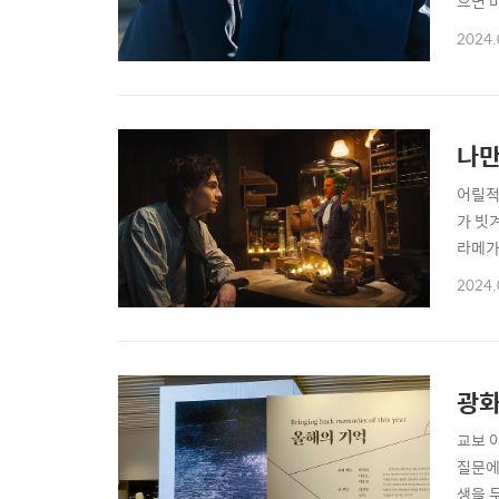
으면 
하고 
2024.
케루를
여주는
나만
어릴적
가 빗
라메가
달려갔
2024.
간다면
보고있
광화
교보 
질문에
생을 