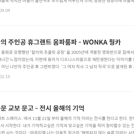
마음속 먹먹한 마음이 들면서도 부드럽게 어루만져 주며, 청량한 영상미에 마음
있는 일본이기에 아직까지도 이런 영상미가 나올 수 있는 게 아닌가 생각된다. 그
09.09
 이런 로맨스 물로 접하니 또 다른 매력이 보였다.주인공들의 처음 사랑을 시작하
 이야기..
의 주인공 휴그랜트 움파룸파 - WONKA 웡카
 동화로 유명했던 '찰리와 초콜릿 공장' 을 2005년에 개봉한 영화판으로 집에
겨나간 느낌이었는데, 이번에 웡카가 디즈니스러움으로 재탄생한다는 이야기를 보
 아닌 나만의 주인공 휴 그랜트였다. '그 여자 작사 그 남자 작곡'으로 알게된
다. 뮤지컬 장르 라는것이 나에게는 아쉬웠만, 그래도 나의 움파룸파 덕분에 한
02.15
 영화 보기전 주머니에 초콜릿 하나를 준비해서 마지막 즈음에 초콜릿을 몰래 한입
자면 너무나 중독되어 나오면..
문 교보 문고 - 전시 올해의 기억
아트 스페이스. 에서 11월 21일 부터 올해의 기억 이라는 전시를 한다고 한다. 한
서 시작한다. 내가 기억하고싶은 기억과 잊고싶은 기억을 적어 정리할수 있는 전
두번 사는 것이다. -마르티엘 나는 이옥토 작가의 '해빙되지 않는 슬픔'이라는 사