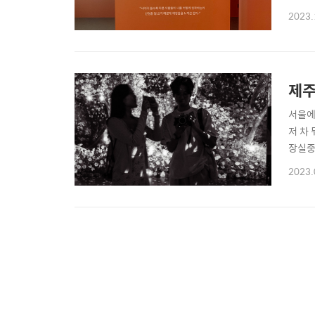
'지하
2023.
내 관
사진이
제주
서울에
저 차
장실중
웠거든
2023.
리에겐 
사..