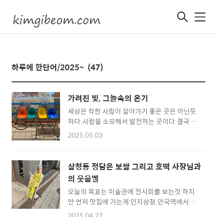
메
뉴
하루에 한단어/2025~
(47)
가려진 빛, 그늘속의 온기
세상은 착한 사람이 살아가기 좋은 곳은 아닌듯
하다.사람을 소모해서 발전하는 곳이다.결국 자
신의 손을 더럽히지않을 만큼 소모시킨다.좋은
2025.05.03
사람은 배려없는 사람들 속에서 멍들고, 갈아 가
며 결국 희미해져간다.색깔에 가려져있을때 나
의 존재는 모르지만,걷어 내고 나면 밝은 존재였
삼청동 정담은 보쌈 그리고 호떡 사장님과
다는 것을.
의 웃음벨
오늘의 목표는 미술관에 전시회를 보는것 하지
만 먼저 맛집에 가는게 인지상정.안국역에서
hollow 까지 올라와 좌측 골목으로 들어오면
2025.04.27