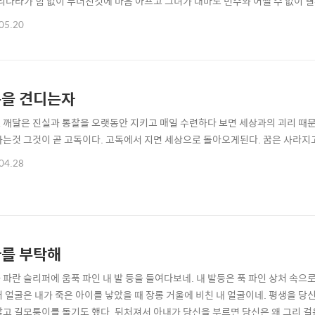
우리나라가 힘 없이 무너진것에 마음 아프고 그녀가 대마도 번주와 어쩔 수 없이 
 대통령이 새로운 대한 민국에 위협이 되지 않을까 데려오게 하지 않다니 이게 
05.20
을 견디는자
 깨달은 진실과 통찰을 오랫동안 지키고 매일 수련하다 보면 세상과의 괴리 때
하는것 그것이 곧 고독이다. 고독에서 지면 세상으로 돌아오게된다. 꿈은 사라지고
04.28
를 부탁해
 파란 슬리퍼에 움푹 파인 내 발 등을 들여다보네. 내 발등은 푹 파인 상처 속으
저 얼굴은 내가 죽은 아이를 낳았을 때 장롱 거울에 비친 내 얼굴이네. 평생을 당
않고 길모퉁이를 돌기도 했다. 뒤처져서 아내가 당신을 부르면 당신은 왜 그리 걸