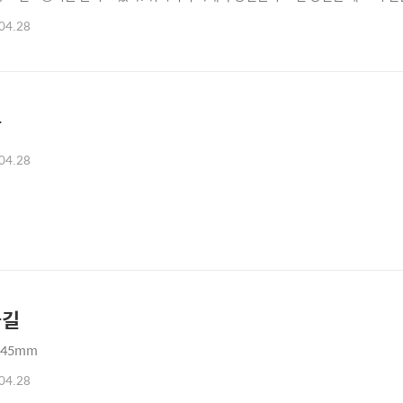
 남은 생을 살아갈 줄 알았다. 그런데 한걸음 두 걸음 늦었을 뿐인데 서울역에서
04.28
신 곁으로 돌아오지 않고 있다. - 엄마를 부탁해 이 책을 읽고, 걸음속도가 느려졌
름
04.28
꽃길
 45mm
04.28