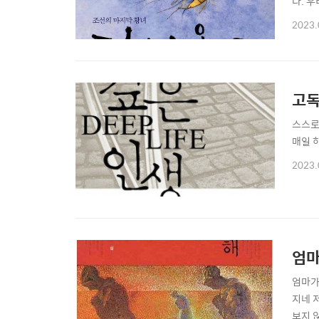
다. 
이승만
2023.
고독
스스로
매일 
2023.
엄마
엄마가
지네 
보지 