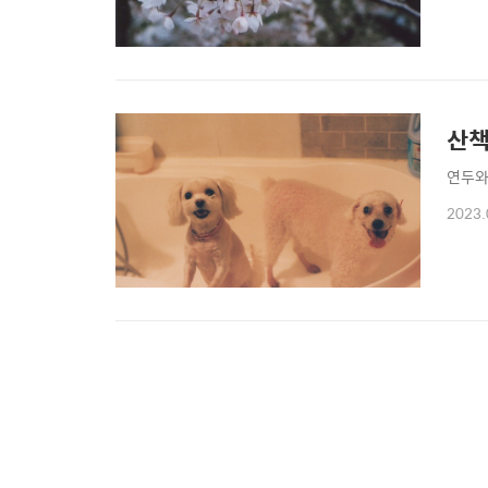
산
연두와
2023.