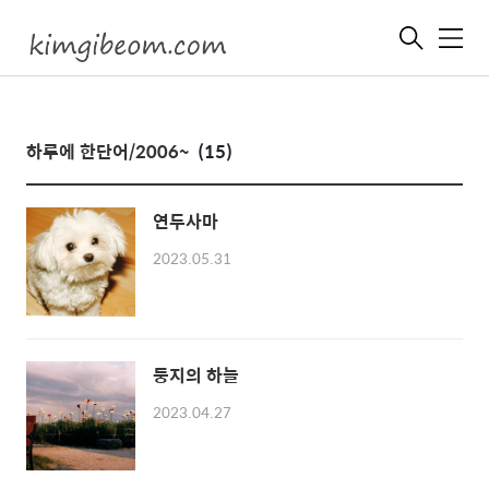
메
뉴
하루에 한단어/2006~
(15)
연두사마
2023.05.31
둥지의 하늘
2023.04.27