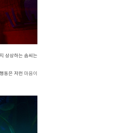
을지 상상하는 솜씨는
행동은 저런
마음이