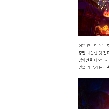
정말 인간이 아닌 
정말
대단한 것
같다
영화관을 나오면서도
었을 거야.라는
추