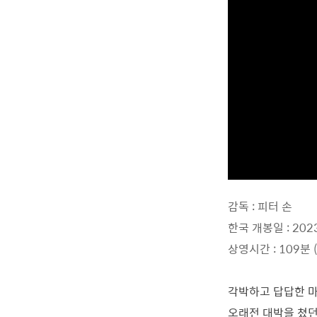
감독 : 피터 손
한국 개봉일 : 202
상영시간 : 109분 
각박하고 답답한 마
오래전 대박을 쳤던