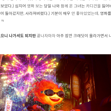
보았다.) 심지어
영화 보는
당일 나와
함께 온
그녀는
카디건을
잃어
되어 돌아갔지만, 사라져버렸다.) 기분이 매우
안 좋아있었는데,
영화를
ㅋㅋ
없으니 나가셔도 되지만
끝나자마자
아주 잠깐 크래딧이 올라가면서 