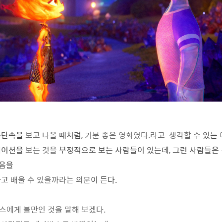
문단속을
보고 나올
때처럼,
기분 좋은
영화였다.라고
생각할 수
있는
메이션을
보는 것을
부정적으로 보는 사람들이 있는데, 그런 사람들은
마음을
하고
배울 수
있을까라는
의문이 든다.
에게 불만인 것을 말해 보겠다.