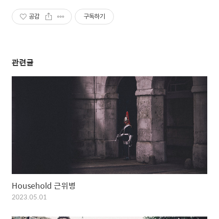
공감
구독하기
관련글
Household 근위병
2023.05.01