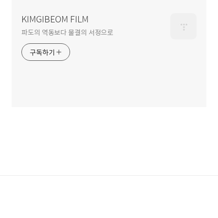
KIMGIBEOM FILM
파도의 역동보다 물결의 서정으로
구독하기